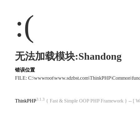
:(
无法加载模块:Shandong
错误位置
FILE: C:\wwwroot\www.sdzbst.com\ThinkPHP\Common\fun
3.1.3
ThinkPHP
{ Fast & Simple OOP PHP Framework } -- 